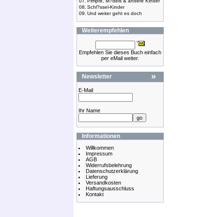
07.
Pimpfe, M?dels & andere Kinder
08.
Schl?ssel-Kinder
09.
Und weiter geht es doch
Weiterempfehlen
Empfehlen Sie dieses Buch einfach
per eMail weiter.
»
Newsletter
E-Mail
Ihr Name
Informationen
Willkommen
Impressum
AGB
Widerrufsbelehrung
Datenschutzerklärung
Lieferung
Versandkosten
Haftungsausschluss
Kontakt