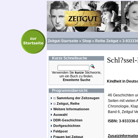
Zeitgut-Startseite
»
Shop
»
Reihe Zeitgut
»
3-933336
Kurze
Schnellsuche
Schl?ssel
Verwenden Sie
kurze
Stichworte,
um ein Buch zu finden.
Erweiterte Suche
Kindheit in Deut
Programmübersicht
46 Geschichten u
:: Sammlung der Zeitzeugen
Seiten mit vielen 
:: Zeitgut, Reihe
Chronologie, Klap
Weitere Informationen
Band 6, Zeitgut Ve
Auswahl
DDR-Geschichten
ISBN: 3-933336-
Dorfgeschichten
Feldpost
Zusatzinformatio
Frauen bei Zeitgut