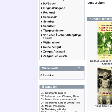
Leseproben
HÃ¶rbuch
Originalausgabe
Regional
Schicksale
Kunden, die die
Schuber
Schulzeit
Tiergeschichten
VorLesebÃ¼cher Altenpflege
Frauen
Weihnachten
Reihe Zeitgut
Zeitgut Auswahl
Zeitgut Schicksale
Gertrud Schauber, 
Kirsche
»
Warenkorb
0 Produkte
Bestseller
01.
Gebrannte Kinder
02.
Lebertran und Chewing Gum
03.
Deutschland - Wunderland
04.
Gebrannte Kinder. Zweiter Teil
05.
Mauer-Passagen
Klaus Seiler, 
06.
Nachkriegs-Kinder