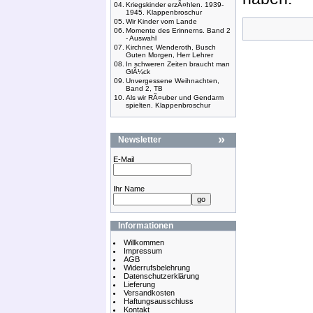
04.
Kriegskinder erzÃ¤hlen. 1939-
1945. Klappenbroschur
05.
Wir Kinder vom Lande
06.
Momente des Erinnerns. Band 2
- Auswahl
07.
Kirchner, Wenderoth, Busch
Guten Morgen, Herr Lehrer
08.
In schweren Zeiten braucht man
GlÃ¼ck
09.
Unvergessene Weihnachten,
Band 2, TB
10.
Als wir RÃ¤uber und Gendarm
spielten. Klappenbroschur
»
Newsletter
E-Mail
Ihr Name
Informationen
Willkommen
Impressum
AGB
Widerrufsbelehrung
Datenschutzerklärung
Lieferung
Versandkosten
Haftungsausschluss
Kontakt