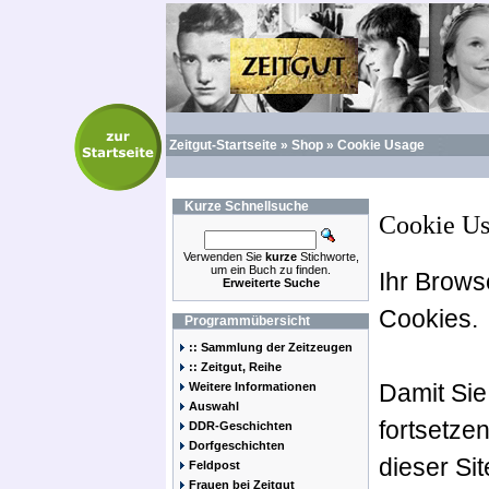
Zeitgut-Startseite
»
Shop
»
Cookie Usage
Kurze
Schnellsuche
Cookie U
Verwenden Sie
kurze
Stichworte,
um ein Buch zu finden.
Ihr Brows
Erweiterte Suche
Cookies.
Programmübersicht
:: Sammlung der Zeitzeugen
:: Zeitgut, Reihe
Damit Sie
Weitere Informationen
Auswahl
fortsetze
DDR-Geschichten
Dorfgeschichten
dieser Si
Feldpost
Frauen bei Zeitgut