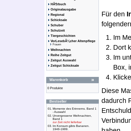
HÃ¶rbuch
Originalausgabe
Für den
I
Regional
Schicksale
folgender
Schuber
Schulzeit
Im M
Tiergeschichten
VorLesebÃ¼cher Altenpflege
Frauen
Dort 
Weihnachten
Reihe Zeitgut
Im un
Zeitgut Auswahl
Box, 
Zeitgut Schicksale
Klick
»
Warenkorb
0 Produkte
Diese Mas
dadurch P
Bestseller
Entschuldi
01.
Momente des Erinnerns. Band 1
- Auswahl
02.
Unvergessene Weihnachten,
Verbindu
Band 1
zur Zeit nicht lieferbar
03.
Im Konsum gibts Bananen.
haben.
1946-1989.