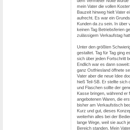
dem Vermieter Nolte wurde
mein Vater die vollen Kost
Bauzeit hinweg hielt Vater
aufrecht. Es war ein Grunds
Kunden da zu sein. In über 
keinen Tag Betriebsferien g
zulässigem Verkaufstag hatt
Unter den größten Schwieri
gestaltet. Tag für Tag ging e
sich über jeden Fortschritt 
Endlich war es dann soweit:
ganz Ostfriesland öffnete s
Vater aber die neue Idee d
hieß Teil-SB. Er stellte sic
und Flaschen sollte der ge
Kasse bringen, während er 
angebotenen Waren, die er
bisher am Verkaufstisch be
Kurz und gut, dieses Konzep
weiterhin alles bei der Bedi
lange Wege, weil sie auch j
Bereich standen. Mein Vater 