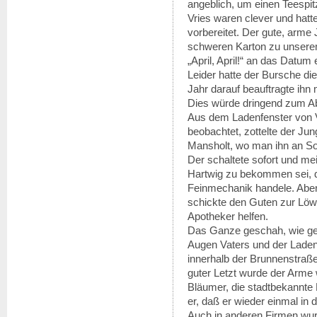
angeblich, um einen Teespit
Vries waren clever und hatte
vorbereitet. Der gute, arme
schweren Karton zu unsere
„April, April!“ an das Datum 
Leider hatte der Bursche die
Jahr darauf beauftragte ihn 
Dies würde dringend zum Ab
Aus dem Ladenfenster von Va
beobachtet, zottelte der Ju
Mansholt, wo man ihn an So
Der schaltete sofort und me
Hartwig zu bekommen sei, d
Feinmechanik handele. Aber 
schickte den Guten zur Löw
Apotheker helfen.
Das Ganze geschah, wie g
Augen Vaters und der Ladenb
innerhalb der Brunnenstraße 
guter Letzt wurde der Arme
Bläumer, die stadtbekannt
er, daß er wieder einmal in 
Auch in anderen Firmen wur