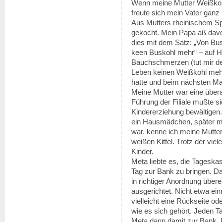
Wenn meine Mutter Weißkohl
freute sich mein Vater ganz 
Aus Mutters rheinischem S
gekocht. Mein Papa aß davo
dies mit dem Satz: „Von Bus
keen Buskohl mehr“ – auf H
Bauchschmerzen (tut mir de
Leben keinen Weißkohl mehr
hatte und beim nächsten Mal
Meine Mutter war eine übera
Führung der Filiale mußte s
Kindererziehung bewältigen.
ein Hausmädchen, später mac
war, kenne ich meine Mutter
weißen Kittel. Trotz der viel
Kinder.
Meta liebte es, die Tagesk
Tag zur Bank zu bringen. Da
in richtiger Anordnung überei
ausgerichtet. Nicht etwa ei
vielleicht eine Rückseite od
wie es sich gehört. Jeden Ta
Meta dann damit zur Bank. D