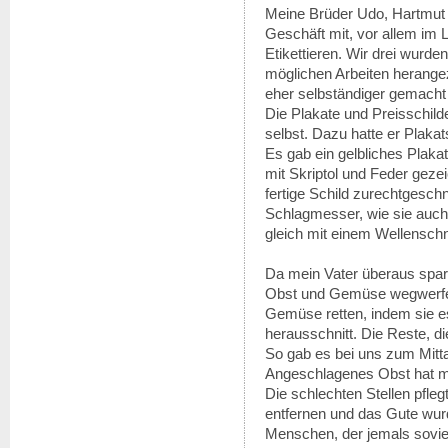
Meine Brüder Udo, Hartmut un
Geschäft mit, vor allem im 
Etikettieren. Wir drei wurde
möglichen Arbeiten herange
eher selbständiger gemacht 
Die Plakate und Preisschild
selbst. Dazu hatte er Plakats
Es gab ein gelbliches Plakat
mit Skriptol und Feder gez
fertige Schild zurechtgeschn
Schlagmesser, wie sie auch
gleich mit einem Wellenschn
Da mein Vater überaus spars
Obst und Gemüse wegwerfen
Gemüse retten, indem sie e
herausschnitt. Die Reste, d
So gab es bei uns zum Mitt
Angeschlagenes Obst hat me
Die schlechten Stellen pfl
entfernen und das Gute wur
Menschen, der jemals soviel