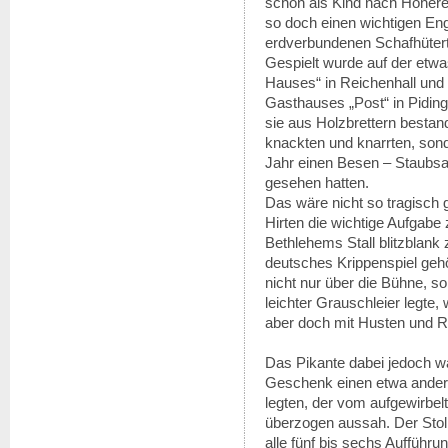
schon als Kind nach Höhere
so doch einen wichtigen Eng
erdverbundenen Schafhütert
Gespielt wurde auf der etw
Hauses“ in Reichenhall und
Gasthauses „Post“ in Pidi
sie aus Holzbrettern bestand
knackten und knarrten, son
Jahr einen Besen – Staubs
gesehen hatten.
Das wäre nicht so tragisch
Hirten die wichtige Aufgabe
Bethlehems Stall blitzblank 
deutsches Krippenspiel gehör
nicht nur über die Bühne, 
leichter Grauschleier legte
aber doch mit Husten und Rä
Das Pikante dabei jedoch wa
Geschenk einen etwa anderth
legten, der vom aufgewirbel
überzogen aussah. Der Stol
alle fünf bis sechs Aufführ