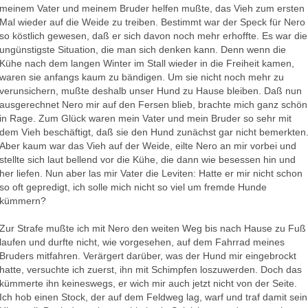
meinem Vater und meinem Bruder helfen mußte, das Vieh zum ersten
Mal wieder auf die Weide zu treiben. Bestimmt war der Speck für Nero
so köstlich gewesen, daß er sich davon noch mehr erhoffte. Es war die
ungünstigste Situation, die man sich denken kann. Denn wenn die
Kühe nach dem langen Winter im Stall wieder in die Freiheit kamen,
waren sie anfangs kaum zu bändigen. Um sie nicht noch mehr zu
verunsichern, mußte deshalb unser Hund zu Hause bleiben. Daß nun
ausgerechnet Nero mir auf den Fersen blieb, brachte mich ganz schön
in Rage. Zum Glück waren mein Vater und mein Bruder so sehr mit
dem Vieh beschäftigt, daß sie den Hund zunächst gar nicht bemerkten
Aber kaum war das Vieh auf der Weide, eilte Nero an mir vorbei und
stellte sich laut bellend vor die Kühe, die dann wie besessen hin und
her liefen. Nun aber las mir Vater die Leviten: Hatte er mir nicht schon
so oft gepredigt, ich solle mich nicht so viel um fremde Hunde
kümmern?
Zur Strafe mußte ich mit Nero den weiten Weg bis nach Hause zu Fuß
laufen und durfte nicht, wie vorgesehen, auf dem Fahrrad meines
Bruders mitfahren. Verärgert darüber, was der Hund mir eingebrockt
hatte, versuchte ich zuerst, ihn mit Schimpfen loszuwerden. Doch das
kümmerte ihn keineswegs, er wich mir auch jetzt nicht von der Seite.
Ich hob einen Stock, der auf dem Feldweg lag, warf und traf damit sein