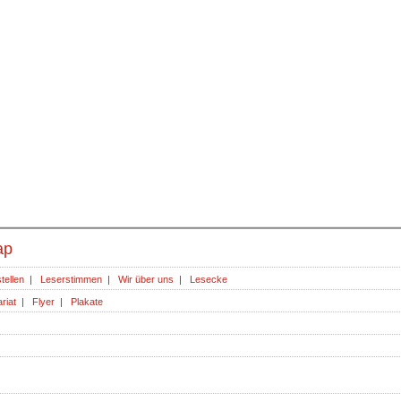
ap
tellen
|
Leserstimmen
|
Wir über uns
|
Lesecke
riat
|
Flyer
|
Plakate