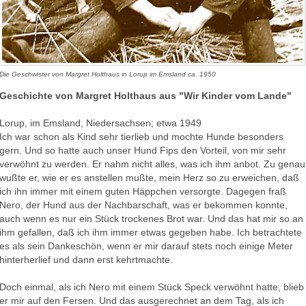
Die Geschwister von Margret Holthaus in Lorup im Emsland ca. 1950
Geschichte von Margret Holthaus aus "Wir Kinder vom Lande"
Lorup, im Emsland, Niedersachsen; etwa 1949
Ich war schon als Kind sehr tierlieb und mochte Hunde besonders
gern. Und so hatte auch unser Hund Fips den Vorteil, von mir sehr
verwöhnt zu werden. Er nahm nicht alles, was ich ihm anbot. Zu genau
wußte er, wie er es anstellen mußte, mein Herz so zu erweichen, daß
ich ihn immer mit einem guten Häppchen versorgte. Dagegen fraß
Nero, der Hund aus der Nachbarschaft, was er bekommen konnte,
auch wenn es nur ein Stück trockenes Brot war. Und das hat mir so an
ihm gefallen, daß ich ihm immer etwas gegeben habe. Ich betrachtete
es als sein Dankeschön, wenn er mir darauf stets noch einige Meter
hinterherlief und dann erst kehrtmachte.
Doch einmal, als ich Nero mit einem Stück Speck verwöhnt hatte, blieb
er mir auf den Fersen. Und das ausgerechnet an dem Tag, als ich