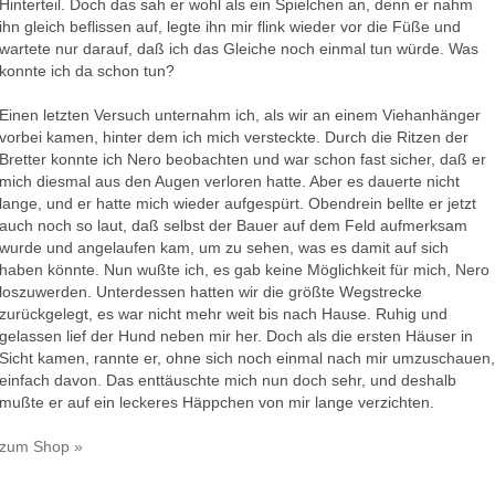
Hinterteil. Doch das sah er wohl als ein Spielchen an, denn er nahm
ihn gleich beflissen auf, legte ihn mir flink wieder vor die Füße und
wartete nur darauf, daß ich das Gleiche noch einmal tun würde. Was
konnte ich da schon tun?
Einen letzten Versuch unternahm ich, als wir an einem Viehanhänger
vorbei kamen, hinter dem ich mich versteckte. Durch die Ritzen der
Bretter konnte ich Nero beobachten und war schon fast sicher, daß er
mich diesmal aus den Augen verloren hatte. Aber es dauerte nicht
lange, und er hatte mich wieder aufgespürt. Obendrein bellte er jetzt
auch noch so laut, daß selbst der Bauer auf dem Feld aufmerksam
wurde und angelaufen kam, um zu sehen, was es damit auf sich
haben könnte. Nun wußte ich, es gab keine Möglichkeit für mich, Nero
loszuwerden. Unterdessen hatten wir die größte Wegstrecke
zurückgelegt, es war nicht mehr weit bis nach Hause. Ruhig und
gelassen lief der Hund neben mir her. Doch als die ersten Häuser in
Sicht kamen, rannte er, ohne sich noch einmal nach mir umzuschauen,
einfach davon. Das enttäuschte mich nun doch sehr, und deshalb
mußte er auf ein leckeres Häppchen von mir lange verzichten.
zum Shop »