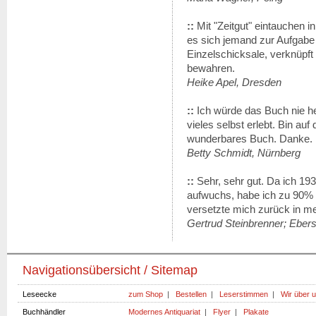
::
Mit "Zeitgut" eintauchen 
es sich jemand zur Aufgabe
Einzelschicksale, verknüpft 
bewahren.
Heike Apel, Dresden
::
Ich würde das Buch nie h
vieles selbst erlebt. Bin a
wunderbares Buch. Danke.
Betty Schmidt, Nürnberg
::
Sehr, sehr gut. Da ich 19
aufwuchs, habe ich zu 90% 
versetzte mich zurück in me
Gertrud Steinbrenner; Eber
Navigationsübersicht / Sitemap
Leseecke
zum Shop
|
Bestellen
|
Leserstimmen
|
Wir über 
Buchhändler
Modernes Antiquariat
|
Flyer
|
Plakate