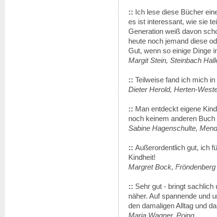
::
Ich lese diese Bücher ein
es ist interessant, wie sie t
Generation weiß davon schon
heute noch jemand diese od
Gut, wenn so einige Dinge i
Margit Stein, Steinbach Hal
::
Teilweise fand ich mich in
Dieter Herold, Herten-Weste
::
Man entdeckt eigene Kindh
noch keinem anderen Buch 
Sabine Hagenschulte, Men
::
Außerordentlich gut, ich 
Kindheit!
Margret Bock, Fröndenberg
::
Sehr gut - bringt sachlic
näher. Auf spannende und u
den damaligen Alltag und d
Maria Wagner, Poing