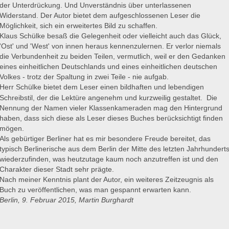
der Unterdrückung. Und Unverständnis über unterlassenen
Widerstand. Der Autor bietet dem aufgeschlossenen Leser die
Möglichkeit, sich ein erweitertes Bild zu schaffen.
Klaus Schülke besaß die Gelegenheit oder vielleicht auch das Glück,
'Ost' und 'West' von innen heraus kennenzulernen. Er verlor niemals
die Verbundenheit zu beiden Teilen, vermutlich, weil er den Gedanken
eines einheitlichen Deutschlands und eines einheitlichen deutschen
Volkes - trotz der Spaltung in zwei Teile - nie aufgab.
Herr Schülke bietet dem Leser einen bildhaften und lebendigen
Schreibstil, der die Lektüre angenehm und kurzweilig gestaltet.
Die
Nennung der Namen vieler Klassenkameraden mag den Hintergrund
haben, dass sich diese als Leser dieses Buches berücksichtigt finden
mögen.
Als gebürtiger Berliner hat es mir besondere Freude bereitet, das
typisch Berlinerische aus dem Berlin der Mitte des letzten Jahrhundert
wiederzufinden, was heutzutage kaum noch anzutreffen ist und den
Charakter dieser Stadt sehr prägte.
Nach meiner Kenntnis plant der Autor, ein weiteres Zeitzeugnis als
Buch zu veröffentlichen, was man gespannt erwarten kann.
Berlin, 9. Februar 2015, Martin Burghardt