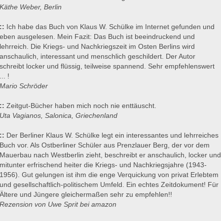
Käthe Weber, Berlin
::
Ich habe das Buch von Klaus W. Schülke im Internet gefunden und
eben ausgelesen. Mein Fazit: Das Buch ist beeindruckend und
lehrreich. Die Kriegs- und Nachkriegszeit im Osten Berlins wird
anschaulich, interessant und menschlich geschildert. Der Autor
schreibt locker und flüssig, teilweise spannend. Sehr empfehlenswert
... !
Mario Schröder
::
Zeitgut-Bücher haben mich noch nie enttäuscht.
Uta Vagianos, Salonica, Griechenland
::
Der Berliner Klaus W. Schülke legt ein interessantes und lehrreiches
Buch vor. Als Ostberliner Schüler aus Prenzlauer Berg, der vor dem
Mauerbau nach Westberlin zieht, beschreibt er anschaulich, locker und
mitunter erfrischend heiter die Kriegs- und Nachkriegsjahre (1943-
1956). Gut gelungen ist ihm die enge Verquickung von privat Erlebtem
und gesellschaftlich-politischem Umfeld. Ein echtes Zeitdokument! Für
Ältere und Jüngere gleichermaßen sehr zu empfehlen!!
Rezension von Uwe Sprit bei amazon