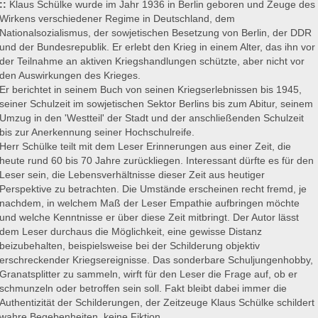
::
Klaus Schülke wurde im Jahr 1936 in Berlin geboren und Zeuge des
Wirkens verschiedener Regime in Deutschland, dem
Nationalsozialismus, der sowjetischen Besetzung von Berlin, der DDR
und der Bundesrepublik. Er erlebt den Krieg in einem Alter, das ihn vor
der Teilnahme an aktiven Kriegshandlungen schützte, aber nicht vor
den Auswirkungen des Krieges.
Er berichtet in seinem Buch von seinen Kriegserlebnissen bis 1945,
seiner Schulzeit im sowjetischen Sektor Berlins bis zum Abitur, seinem
Umzug in den 'Westteil' der Stadt und der anschließenden Schulzeit
bis zur Anerkennung seiner Hochschulreife.
Herr Schülke teilt mit dem Leser Erinnerungen aus einer Zeit, die
heute rund 60 bis 70 Jahre zurückliegen. Interessant dürfte es für den
Leser sein, die Lebensverhältnisse dieser Zeit aus heutiger
Perspektive zu betrachten. Die Umstände erscheinen recht fremd, je
nachdem, in welchem Maß der Leser Empathie aufbringen möchte
und welche Kenntnisse er über diese Zeit mitbringt. Der Autor lässt
dem Leser durchaus die Möglichkeit, eine gewisse Distanz
beizubehalten, beispielsweise bei der Schilderung objektiv
erschreckender Kriegsereignisse. Das sonderbare Schuljungenhobby,
Granatsplitter zu sammeln, wirft für den Leser die Frage auf, ob er
schmunzeln oder betroffen sein soll. Fakt bleibt dabei immer die
Authentizität der Schilderungen, der Zeitzeuge Klaus Schülke schildert
wahre Begebenheiten, keine Fiktion.