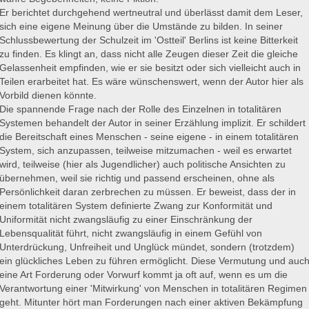
Er berichtet durchgehend wertneutral und überlässt damit dem Leser,
sich eine eigene Meinung über die Umstände zu bilden. In seiner
Schlussbewertung der Schulzeit im 'Ostteil' Berlins ist keine Bitterkeit
zu finden. Es klingt an, dass nicht alle Zeugen dieser Zeit die gleiche
Gelassenheit empfinden, wie er sie besitzt oder sich vielleicht auch in
Teilen erarbeitet hat. Es wäre wünschenswert, wenn der Autor hier als
Vorbild dienen könnte.
Die spannende Frage nach der Rolle des Einzelnen in totalitären
Systemen behandelt der Autor in seiner Erzählung implizit. Er schildert
die Bereitschaft eines Menschen - seine eigene - in einem totalitären
System, sich anzupassen, teilweise mitzumachen - weil es erwartet
wird, teilweise (hier als Jugendlicher) auch politische Ansichten zu
übernehmen, weil sie richtig und passend erscheinen, ohne als
Persönlichkeit daran zerbrechen zu müssen. Er beweist, dass der in
einem totalitären System definierte Zwang zur Konformität und
Uniformität nicht zwangsläufig zu einer Einschränkung der
Lebensqualität führt, nicht zwangsläufig in einem Gefühl von
Unterdrückung, Unfreiheit und Unglück mündet, sondern (trotzdem)
ein glückliches Leben zu führen ermöglicht. Diese Vermutung und auc
eine Art Forderung oder Vorwurf kommt ja oft auf, wenn es um die
Verantwortung einer 'Mitwirkung' von Menschen in totalitären Regimen
geht. Mitunter hört man Forderungen nach einer aktiven Bekämpfung