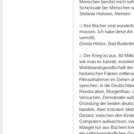
Menschen berührt mich sehr.
Schicksale der Menschen w
Stefanie Holstein, Nieheim
::
Ihre Bücher sind wunderba
müssen. Ich habe diese Art 
vermißt.
Gisela Hintze, Bad Bodente
::
Der Krieg ist aus, 60 Mil
wie man es kannte, existiert 
Wohlstandsgesellschaft der
historischen Fakten mittlerw
Filmaufnahmen im Gehirn ab
sprechen, in die Deutschland
Reeducation, Morgenthau- u
Versuchen, Demokratie aufz
Gründung der beiden deuts
handeln. Aber trotzdem blei
Distanz zwischen den Kinder
Computern aufwachsen, von
Mangel nur aus Büchern ke
ein selbstverständliches Gr