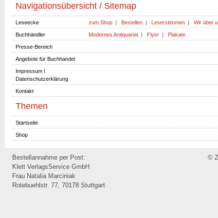
Navigationsübersicht / Sitemap
Leseecke
zum Shop
|
Bestellen
|
Leserstimmen
|
Wir über 
Buchhändler
Modernes Antiquariat
|
Flyer
|
Plakate
Presse-Bereich
Angebote für Buchhandel
Impressum l
Datenschutzerklärung
Kontakt
Themen
Startseite
Shop
Bestellannahme per Post:
© Z
Klett VerlagsService GmbH
Frau Natalia Marciniak
Rotebuehlstr. 77, 70178 Stuttgart