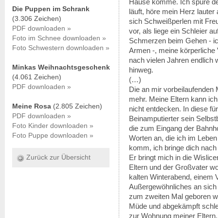
Hause komme. Ich spüre de
Die Puppen im Schrank
läuft, höre mein Herz lauter 
(3.306 Zeichen)
sich Schweißperlen mit Fr
PDF downloaden »
vor, als liege ein Schleier 
Foto im Schnee downloaden »
Schmerzen beim Gehen - ic
Foto Schwestern downloaden »
Armen -, meine körperliche 
nach vielen Jahren endlich 
Minkas Weihnachtsgeschenk
hinweg.
(4.061 Zeichen)
(…)
PDF downloaden »
Die an mir vorbeilaufende
mehr. Meine Eltern kann ich
Meine Rosa
(2.805 Zeichen)
nicht entdecken. In diese für
PDF downloaden »
Beinamputierter sein Selbst
Foto Kinder downloaden »
die zum Eingang der Bahnhof
Foto Puppe downloaden »
Worten an, die ich im Lebe
komm, ich bringe dich nach
Er bringt mich in die Wisli
Zurück zur Übersicht
Eltern und der Großvater w
kalten Winterabend, einem 
Außergewöhnliches an sich h
zum zweiten Mal geboren w
Müde und abgekämpft schle
zur Wohnung meiner Eltern.