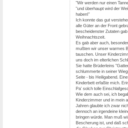
"Wir werden nur einen Tan
"und überhaupt wird der W
haben!"
Ich konnte das gut verstehe
alle Güter an der Front geb
bescheidenster Zutaten gab
Weihnachtszeit.
Es gab aber auch, besonder
mußten wir unser warmes Be
tauschen. Unser Kinderzimme
uns doch im elterlichen Sch
Sie hatte Brüderleins "Gatte
schlummerte in seiner Wiege
Seite - bis Heiligabend. Ei
Kinderbett erfaßte mich. E
Pa' solch tolle Einschlafges
Wie dem auch sei, ich bega
Kinderzimmer und in mein a
Jahren glaubte ich zwar ni
dennoch an irgendeine klei
bringen würde. Man muß wis
Bescherung ist, und daß sch