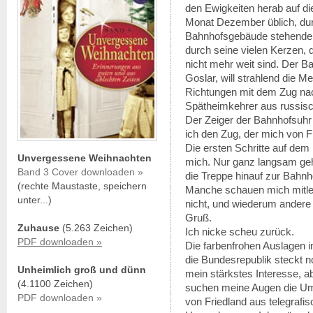
den Ewigkeiten herab auf di
Monat Dezember üblich, dur
Bahnhofsgebäude stehende
durch seine vielen Kerzen, 
nicht mehr weit sind. Der Ba
Goslar, will strahlend die 
Richtungen mit dem Zug na
Spätheimkehrer aus russisc
Der Zeiger der Bahnhofsuhr 
ich den Zug, der mich von Fr
Die ersten Schritte auf dem 
Unvergessene Weihnachten
mich. Nur ganz langsam gehe
Band 3 Cover downloaden »
die Treppe hinauf zur Bahnh
(rechte Maustaste, speichern
Manche schauen mich mitleid
unter...)
nicht, und wiederum andere 
Gruß.
Zuhause
(5.263 Zeichen)
Ich nicke scheu zurück.
PDF downloaden »
Die farbenfrohen Auslagen i
die Bundesrepublik steckt 
Unheimlich groß und dünn
mein stärkstes Interesse, 
(4.1100 Zeichen)
suchen meine Augen die Umg
PDF downloaden »
von Friedland aus telegrafis