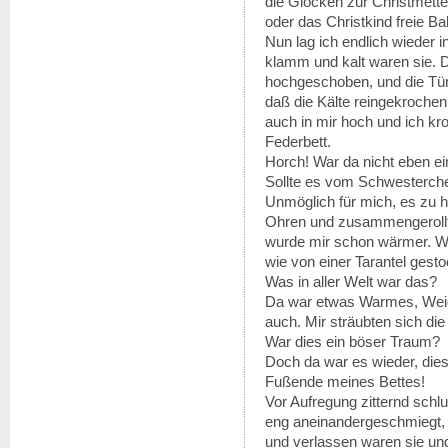
die Glocken zur Christmett
oder das Christkind freie Ba
Nun lag ich endlich wieder 
klamm und kalt waren sie. 
hochgeschoben, und die Tür
daß die Kälte reingekrochen 
auch in mir hoch und ich kro
Federbett.
Horch! War da nicht eben e
Sollte es vom Schwesterc
Unmöglich für mich, es zu h
Ohren und zusammengerollt 
wurde mir schon wärmer. Wo
wie von einer Tarantel gesto
Was in aller Welt war das?
Da war etwas Warmes, Weic
auch. Mir sträubten sich di
War dies ein böser Traum?
Doch da war es wieder, die
Fußende meines Bettes!
Vor Aufregung zitternd schlu
eng aneinandergeschmiegt, f
und verlassen waren sie un