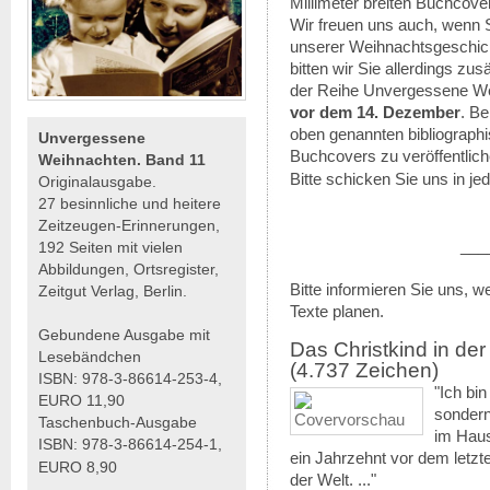
Millimeter breiten Buchcove
Wir freuen uns auch, wenn S
unserer Weihnachtsgeschich
bitten wir Sie allerdings zu
der Reihe Unvergessene We
vor dem 14. Dezember
. Be
oben genannten bibliograph
Unvergessene
Buchcovers zu veröffentlich
Weihnachten. Band 11
Bitte schicken Sie uns in je
Originalausgabe.
27 besinnliche und heitere
Zeitzeugen-Erinnerungen,
__________
192 Seiten mit vielen
Abbildungen, Ortsregister,
Bitte informieren Sie uns, w
Zeitgut Verlag, Berlin.
Texte planen.
Gebundene Ausgabe mit
Das Christkind in de
Lesebändchen
(4.737 Zeichen)
ISBN: 978-3-86614-253-4,
"Ich bin
EURO 11,90
sondern
Taschenbuch-Ausgabe
im Haus
ISBN: 978-3-86614-254-1,
ein Jahrzehnt vor dem letzt
EURO 8,90
der Welt. ..."