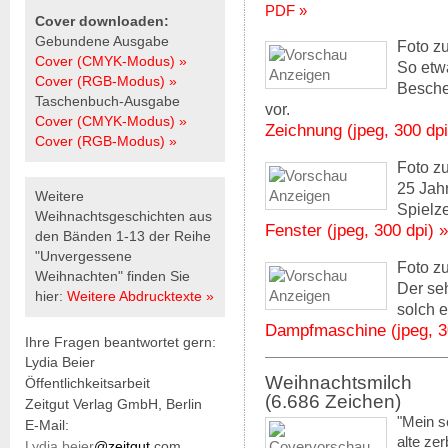
PDF »
Cover downloaden:
Gebundene Ausgabe
Foto z
Cover (CMYK-Modus) »
So etwa
Cover (RGB-Modus) »
Besche
Taschenbuch-Ausgabe
vor.
Cover (CMYK-Modus) »
Zeichnung (jpeg, 300 dpi
Cover (RGB-Modus) »
Foto z
25 Jah
Weitere
Spielz
Weihnachtsgeschichten aus
Fenster (jpeg, 300 dpi) »
den Bänden 1-13 der Reihe
"Unvergessene
Foto z
Weihnachten" finden Sie
Der se
hier:
Weitere Abdrucktexte »
solch 
Dampfmaschine (jpeg, 3
Ihre Fragen beantwortet gern:
Lydia Beier
Weihnachtsmilch
Öffentlichkeitsarbeit
(6.686 Zeichen)
Zeitgut Verlag GmbH, Berlin
"Mein s
E-Mail:
alte ze
Lydia.beier
@zeitgut.
com