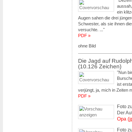
"Dezemb
aussah,
ein kli
Augen sahen die drei jünge
Schwester, als sie ihnen di
versuchte. ..."
PDF »
ohne Bild
Die Jagd auf Rudolp
(10.126 Zeichen)
"Nun bi
Bursche
ist erst
verjüngt, ja, mich in Zeiten 
PDF »
Foto z
Der Au
Opa (j
Foto z