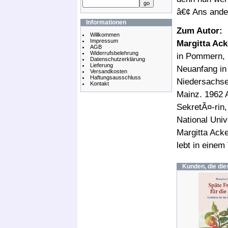
â€¢ Ans ande
Informationen
Zum Autor:
Willkommen
Impressum
Margitta Ack
AGB
Widerrufsbelehrung
in Pommern, 
Datenschutzerklärung
Lieferung
Neuanfang in
Versandkosten
Haftungsausschluss
Niedersachse
Kontakt
Mainz. 1962 
SekretÃ¤-rin,
National Univ
Margitta Acke
lebt in einem
Kunden, die die