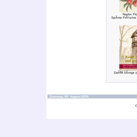
Naylor, Fl
SpÃ¤te FrÃ¼chte 
ZwÃ¶lf SÃ¤rge u
Samstag, 08. August 2026
C