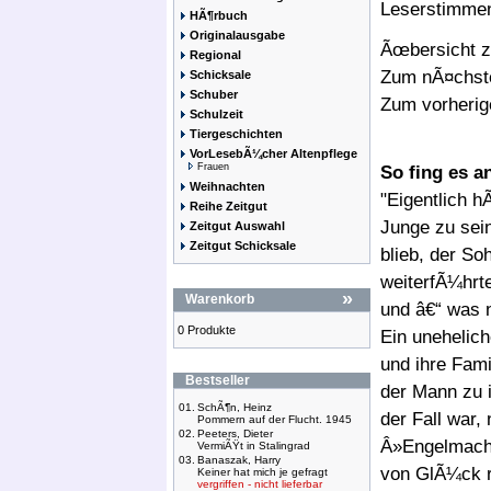
Leserstimme
HÃ¶rbuch
Originalausgabe
Ãœbersicht z
Regional
Zum nÃ¤chst
Schicksale
Schuber
Zum vorherig
Schulzeit
Tiergeschichten
VorLesebÃ¼cher Altenpflege
Frauen
So fing es a
Weihnachten
"Eigentlich h
Reihe Zeitgut
Junge zu sei
Zeitgut Auswahl
Zeitgut Schicksale
blieb, der S
weiterfÃ¼hrt
»
Warenkorb
und â€“ was n
0 Produkte
Ein unehelic
und ihre Fami
Bestseller
der Mann zu i
01.
SchÃ¶n, Heinz
der Fall war
Pommern auf der Flucht. 1945
02.
Peeters, Dieter
Â»Engelmacher
VermiÃŸt in Stalingrad
03.
Banaszak, Harry
von GlÃ¼ck r
Keiner hat mich je gefragt
vergriffen - nicht lieferbar