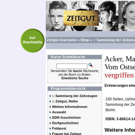
Zeitgut-Startseite
»
Shop
»
:: Sammlung der Zeitze
Kurze
Schnellsuche
Acker, Ma
Vom Ostse
Verwenden Sie
kurze
Stichworte,
vergriffen 
um ein Buch zu finden.
Erweiterte Suche
Erinnerungen ei
Programmübersicht
:: Sammlung der Zeitzeugen
160 Seiten, zahlre
:: Zeitgut, Reihe
Sammlung der Zeit
Weitere Informationen
Berlin.
Auswahl
DDR-Geschichten
ISBN: 3-86614-1
Dorfgeschichten
Feldpost
Weitere Inf
Frauen bei Zeitgut