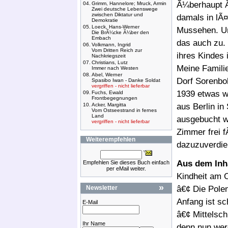
Ã¼berhaupt Ã¼
04.
Grimm, Hannelore; Mruck, Armin
Zwei deutsche Lebenswege
zwischen Diktatur und
damals in lÃ
Demokratie
05.
Loeck, Hans-Werner
Mussehen. Un
Die BrÃ¼cke Ã¼ber den
Embach
das auch zu.
06.
Volkmann, Ingrid
Vom Dritten Reich zur
ihres Kindes 
Nachkriegszeit
07.
Christians, Lutz
Meine Famili
Immer nach Westen
08.
Abel, Werner
Dorf Sorenbo
Spasibo Iwan - Danke Soldat
vergriffen - nicht lieferbar
1939 etwas w
09.
Fuchs, Ewald
Frontbegegnungen
10.
Acker, Margitta
aus Berlin i
Vom Ostseestrand in fernes
Land
ausgebucht w
vergriffen - nicht lieferbar
Zimmer frei 
Weiterempfehlen
dazuzuverdie
Aus dem Inh
Empfehlen Sie dieses Buch einfach
per eMail weiter.
Kindheit am
»
Newsletter
â€¢ Die Pole
Anfang ist s
E-Mail
â€¢ Mittelsc
Ihr Name
denn nun wer