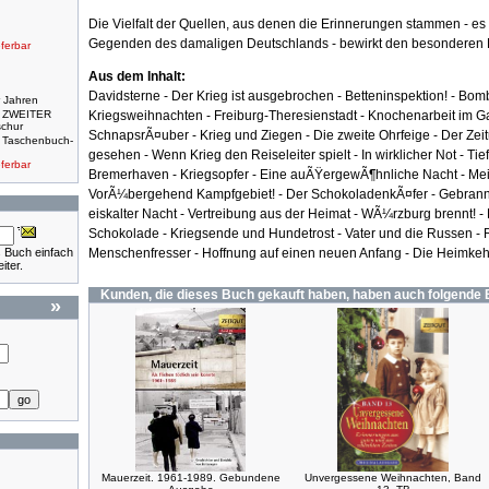
Die Vielfalt der Quellen, aus denen die Erinnerungen stammen - es 
Gegenden des damaligen Deutschlands - bewirkt den besonderen 
eferbar
Aus dem Inhalt:
Davidsterne - Der Krieg ist ausgebrochen - Betteninspektion! - Bom
 Jahren
. ZWEITER
Kriegsweihnachten - Freiburg-Theresienstadt - Knochenarbeit im Ga
schur
SchnapsrÃ¤uber - Krieg und Ziegen - Die zweite Ohrfeige - Der Ze
. Taschenbuch-
gesehen - Wenn Krieg den Reiseleiter spielt - In wirklicher Not - Ti
eferbar
Bremerhaven - Kriegsopfer - Eine auÃŸergewÃ¶hnliche Nacht - Mei
VorÃ¼bergehend Kampfgebiet! - Der SchokoladenkÃ¤fer - Gebrannte
eiskalter Nacht - Vertreibung aus der Heimat - WÃ¼rzburg brennt! 
Schokolade - Kriegsende und Hundetrost - Vater und die Russen - 
s Buch einfach
Menschenfresser - Hoffnung auf einen neuen Anfang - Die Heimkeh
iter.
Kunden, die dieses Buch gekauft haben, haben auch folgende 
»
Mauerzeit. 1961-1989. Gebundene
Unvergessene Weihnachten, Band