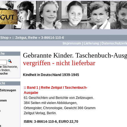
»
Shop
»
:: Zeitgut, Reihe
»
3-86614-110-6
Impressum
|
Lieferung
|
Datenschutzerk
che
Gebrannte Kinder. Taschenbuch-Aus
vergriffen - nicht lieferbar
e
Stichworte,
 finden.
Suche
Kindheit in Deutschland 1939-1945
cht
:: Band 1 | Reihe Zeitgut l Taschenbuch-
Zeitzeugen
Ausgabe
61 Geschichten und Berichte von Zeitzeugen.
ionen
384 Seiten mit vielen Abbildungen,
Ortsregister, Chronologie, Gewicht 366 Gramm
n
Zeitgut Verlag, Berlin.
ISBN: 3-86614-110-6, EURO 22,70
t