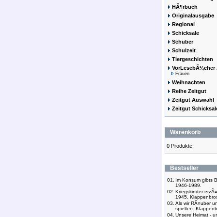
HÃ¶rbuch
Originalausgabe
Regional
Schicksale
Schuber
Schulzeit
Tiergeschichten
VorLesebÃ¼cher 
Frauen
Weihnachten
Reihe Zeitgut
Zeitgut Auswahl
Zeitgut Schicksal
Warenkorb
0 Produkte
Bestseller
01.
Im Konsum gibts 
1946-1989.
02.
Kriegskinder erzÃ
1945. Klappenbro
03.
Als wir RÃ¤uber 
spielten. Klappen
04.
Unsere Heimat - u