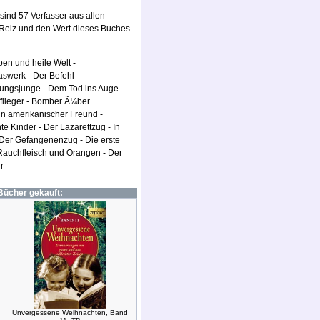
sind 57 Verfasser aus allen
Reiz und den Wert dieses Buches.
ben und heile Welt -
swerk - Der Befehl -
itungsjunge - Dem Tod ins Auge
efflieger - Bomber Ã¼ber
n amerikanischer Freund -
 Kinder - Der Lazarettzug - In
- Der Gefangenenzug - Die erste
Rauchfleisch und Orangen - Der
r
Bücher gekauft:
Unvergessene Weihnachten, Band