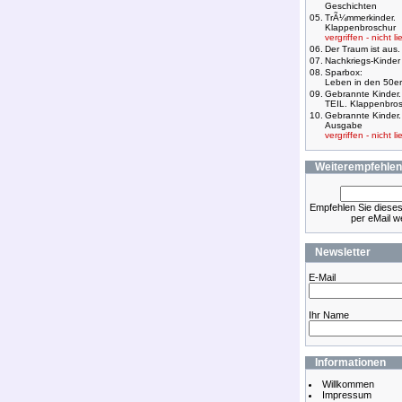
Geschichten
05.
TrÃ¼mmerkinder.
Klappenbroschur
vergriffen - nicht li
06.
Der Traum ist aus.
07.
Nachkriegs-Kinder
08.
Sparbox:
Leben in den 50er
09.
Gebrannte Kinder
TEIL. Klappenbro
10.
Gebrannte Kinder
Ausgabe
vergriffen - nicht li
Weiterempfehlen
Empfehlen Sie diese
per eMail we
Newsletter
E-Mail
Ihr Name
Informationen
Willkommen
Impressum