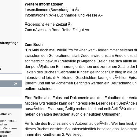
Weitere Informationen
Leserstimmen (Bewertungen) Â»
Informationen fÃ¼r Buchhandel und Presse Â»
Ãœbersicht Reihe Zeitgut Â»
Zum nÃ¤chsten Band Reihe Zeitgut Â»
Altenpflege
Zum Buch
"ErzÃ¤hl doch mal, wieâ€™s frÃ¼her war" - leider immer seltener f
zwischen den Generationen statt. Zudem wird uns am Ende dieses
schmerzlich bewuÃŸt, wieviele prÃ¤gende Ereignisse sich allein a
der persÃ¶nlichen Erinnerung entziehen und zur reinen Sache der H
e
Texten des Buches "Gebrannte Kinder" gelingt der Einstieg in die Ze
intensiv und leicht: Mit kleinen Geschichten, launig erzÃ¤hlten Epi
»
Bildern und mit nÃ¼chternen Berichten werden ein Deutschland und 
entfernt scheinen.
Eine Reihe alter Fotos und Dokumente aus den Fotoalben der Verfas
Mit dem Ortsregister kann der interessierte Leser gezielt BeitrÃ¤
auswÃ¤hlen. Es ist sorgfÃ¤ltig recherchiert und enthÃ¤lt fÃ¼r die
Bananen.
neben den alten deutschen auch die heutigen Ortsnamen.
¤hlen. 1939-
Am Ende des Buches sind die Autoren aufgefÃ¼hrt. Wer hier liest, ve
schur
und Gendarm
dieses Buches entsteht: So unterschiedlich ist selten das Herkom
broschur
ihnen ihre Kindheit im 2. Weltkrieg.
nsere