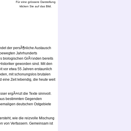
Für eine grössere Darstellung
klicken Sie auf das Bild.
indet der persÃ¶nliche Austausch
 bewegten Jahrhunderts
us biologischen GrÃ¼nden bereits
istoriker geworden sind. Mit den
it vor etwa 55 Jahren erstaunlich
soden, mit schonungslos brutalen
eine Zeit lebendig, die heute weit
ser ergÃ¤nzt die Texte sinnvoll.
ge aus bestimmten Gegenden
 ehemaligen deutschen Ostgebiete
rsteht, wie die reizvolle Mischung
men von Verfassern. Gemeinsam ist