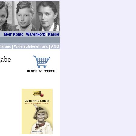
Mein Konto
|
Warenkorb
|
Kasse
lärung
|
Widerrufsbelehrung
|
AGB
gabe
In den Warenkorb