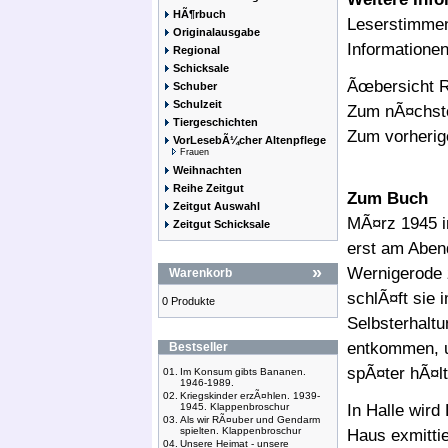
HÃ¶rbuch
Leserstimme
Originalausgabe
Informatione
Regional
Schicksale
Ãœbersicht R
Schuber
Schulzeit
Zum nÃ¤chste
Tiergeschichten
Zum vorherig
VorLesebÃ¼cher Altenpflege
Frauen
Weihnachten
Reihe Zeitgut
Zum Buch
Zeitgut Auswahl
MÃ¤rz 1945 in
Zeitgut Schicksale
erst am Abend
»
Wernigerode 
Warenkorb
schlÃ¤ft sie 
0 Produkte
Selbsterhaltu
entkommen, u
Bestseller
spÃ¤ter hÃ¤l
01.
Im Konsum gibts Bananen.
1946-1989.
02.
Kriegskinder erzÃ¤hlen. 1939-
1945. Klappenbroschur
In Halle wird
03.
Als wir RÃ¤uber und Gendarm
spielten. Klappenbroschur
Haus exmittie
04.
Unsere Heimat - unsere