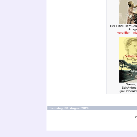
Heil Hitler, Herr L
Ausg
vergriffen - ni
Summ, 
SchÃ¤fers 
(im Hohenlo
Samstag, 08. August 2026
C