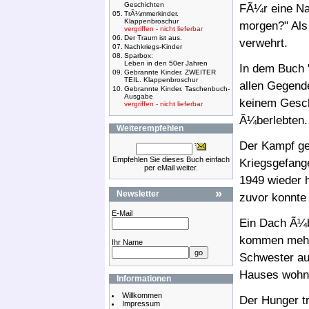
Geschichten
FÃ¼r eine Na
05.
TrÃ¼mmerkinder.
Klappenbroschur
morgen?" Als 
vergriffen - nicht lieferbar
06.
Der Traum ist aus.
verwehrt.
07.
Nachkriegs-Kinder
08.
Sparbox:
Leben in den 50er Jahren
In dem Buch 
09.
Gebrannte Kinder. ZWEITER
TEIL. Klappenbroschur
allen Gegend
10.
Gebrannte Kinder. Taschenbuch-
Ausgabe
keinem Gesch
vergriffen - nicht lieferbar
Ã¼berlebten.
Weiterempfehlen
Der Kampf ge
Empfehlen Sie dieses Buch einfach
Kriegsgefang
per eMail weiter.
1949 wieder h
»
Newsletter
zuvor konnte 
E-Mail
Ein Dach Ã¼b
kommen mehr 
Ihr Name
Schwester aus
Hauses wohn
Informationen
Willkommen
Der Hunger t
Impressum