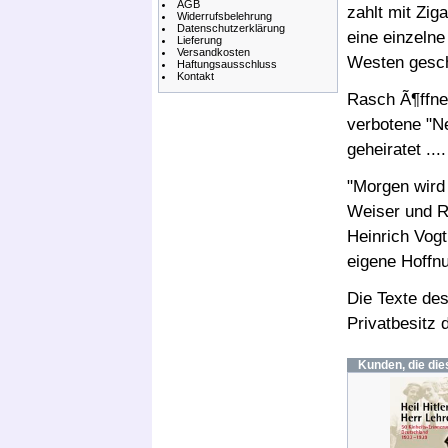
AGB
zahlt mit Zig
Widerrufsbelehrung
Datenschutzerklärung
eine einzelne
Lieferung
Versandkosten
Westen gesc
Haftungsausschluss
Kontakt
Rasch Ã¶ffne
verbotene "Ne
geheiratet ....
"Morgen wird 
Weiser und R
Heinrich Vogt
eigene Hoffn
Die Texte de
Privatbesitz d
Kunden, die die