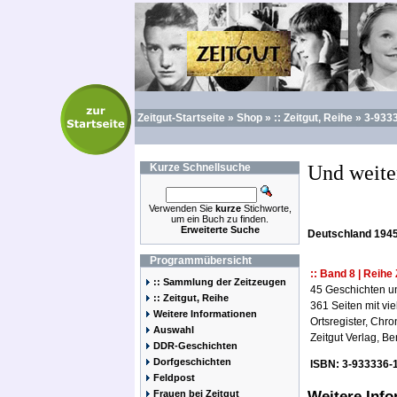
Zeitgut-Startseite
»
Shop
»
:: Zeitgut, Reihe
»
3-933
Kurze
Schnellsuche
Und weite
Verwenden Sie
kurze
Stichworte,
um ein Buch zu finden.
Erweiterte Suche
Deutschland 194
Programmübersicht
:: Band 8 | Reih
:: Sammlung der Zeitzeugen
45 Geschichten un
:: Zeitgut, Reihe
361 Seiten mit vi
Weitere Informationen
Ortsregister, Chr
Auswahl
Zeitgut Verlag, Ber
DDR-Geschichten
Dorfgeschichten
ISBN: 3-933336-
Feldpost
Frauen bei Zeitgut
Weitere Inf