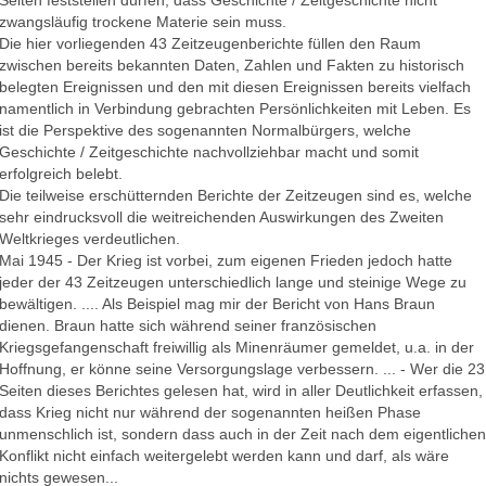
Seiten feststellen dürfen, dass Geschichte / Zeitgeschichte nicht
zwangsläufig trockene Materie sein muss.
Die hier vorliegenden 43 Zeitzeugenberichte füllen den Raum
zwischen bereits bekannten Daten, Zahlen und Fakten zu historisch
belegten Ereignissen und den mit diesen Ereignissen bereits vielfach
namentlich in Verbindung gebrachten Persönlichkeiten mit Leben. Es
ist die Perspektive des sogenannten Normalbürgers, welche
Geschichte / Zeitgeschichte nachvollziehbar macht und somit
erfolgreich belebt.
Die teilweise erschütternden Berichte der Zeitzeugen sind es, welche
sehr eindrucksvoll die weitreichenden Auswirkungen des Zweiten
Weltkrieges verdeutlichen.
Mai 1945 - Der Krieg ist vorbei, zum eigenen Frieden jedoch hatte
jeder der 43 Zeitzeugen unterschiedlich lange und steinige Wege zu
bewältigen. .... Als Beispiel mag mir der Bericht von Hans Braun
dienen. Braun hatte sich während seiner französischen
Kriegsgefangenschaft freiwillig als Minenräumer gemeldet, u.a. in der
Hoffnung, er könne seine Versorgungslage verbessern. ... - Wer die 23
Seiten dieses Berichtes gelesen hat, wird in aller Deutlichkeit erfassen,
dass Krieg nicht nur während der sogenannten heißen Phase
unmenschlich ist, sondern dass auch in der Zeit nach dem eigentlichen
Konflikt nicht einfach weitergelebt werden kann und darf, als wäre
nichts gewesen...