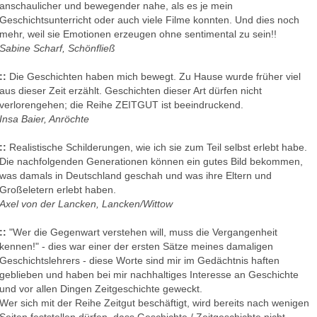
anschaulicher und bewegender nahe, als es je mein
Geschichtsunterricht oder auch viele Filme konnten. Und dies noch
mehr, weil sie Emotionen erzeugen ohne sentimental zu sein!!
Sabine Scharf, Schönfließ
::
Die Geschichten haben mich bewegt. Zu Hause wurde früher viel
aus dieser Zeit erzählt. Geschichten dieser Art dürfen nicht
verlorengehen; die Reihe ZEITGUT ist beeindruckend.
Insa Baier, Anröchte
::
Realistische Schilderungen, wie ich sie zum Teil selbst erlebt habe.
Die nachfolgenden Generationen können ein gutes Bild bekommen,
was damals in Deutschland geschah und was ihre Eltern und
Großeletern erlebt haben.
Axel von der Lancken, Lancken/Wittow
::
"Wer die Gegenwart verstehen will, muss die Vergangenheit
kennen!" - dies war einer der ersten Sätze meines damaligen
Geschichtslehrers - diese Worte sind mir im Gedächtnis haften
geblieben und haben bei mir nachhaltiges Interesse an Geschichte
und vor allen Dingen Zeitgeschichte geweckt.
Wer sich mit der Reihe Zeitgut beschäftigt, wird bereits nach wenigen