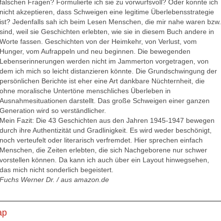
falschen Fragen? Formulierte ich sie zu vorwurfsvoll? Oder konnte ich
nicht akzeptieren, dass Schweigen eine legitime Überlebensstrategie
ist? Jedenfalls sah ich beim Lesen Menschen, die mir nahe waren bzw.
sind, weil sie Geschichten erlebten, wie sie in diesem Buch andere in
Worte fassen. Geschichten von der Heimkehr, von Verlust, vom
Hunger, vom Aufrappeln und neu beginnen. Die bewegenden
Lebenserinnerungen werden nicht im Jammerton vorgetragen, von
dem ich mich so leicht distanzieren könnte. Die Grundschwingung der
persönlichen Berichte ist eher eine Art dankbare Nüchternheit, die
ohne moralische Untertöne menschliches Überleben in
Ausnahmesituationen darstellt. Das große Schweigen einer ganzen
Generation wird so verständlicher.
Mein Fazit: Die 43 Geschichten aus den Jahren 1945-1947 bewegen
durch ihre Authentizität und Gradlinigkeit. Es wird weder beschönigt,
noch verteufelt oder literarisch verfremdet. Hier sprechen einfach
Menschen, die Zeiten erlebten, die sich Nachgeborene nur schwer
vorstellen können. Da kann ich auch über ein Layout hinwegsehen,
das mich nicht sonderlich begeistert.
Fuchs Werner Dr. / aus amazon.de
ap