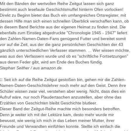
Mit den Bänden der wertvollen Reihe Zeitgut lassen sich ganz
bestimmt auch lesefaule Geschichtsmuffel hinterm Ofen vorlocken!
Direkt zu Beginn bietet das Buch ein umfangreiches Ortsregister, mit
dessen Hilfe man sich einen schnellen Überblick verschaffen kann, ob
in diesem Band Berichte aus der eigenen Heimat zu finden sind. Die
ebenfalls zum Einstieg abgedruckte "Chronologie 1945 - 1947" liefert
den Zahlen-Namen-Daten-Fans genügend Futter und bereitet somit
vor auf die Zeit, aus der die ganz persönlichen Geschichten der 43
gänzlich unterschiedlichen Verfasser stammen. ... Wer wissen möchte,
was aus den Verfassern wurde und ob es "schriftliche Fortsetzungen"
aus deren Feder gibt, wird am Ende des Buches fündig.
Stephan Seither / aus amazon.de
::
Seit ich auf die Reihe Zeitgut gestoßen bin, gehen mir die Zahlen-
Namen-Daten-Geschichtslehrer noch mehr auf den Geist. Denn ihre
Schüler wissen zwar viel, verstehen aber wenig. Nicht, dass dies ein
Aufruf wäre, nur noch Plaudertaschen anzustellen, aber ohne das
Erzählen von Geschichten bleibt Geschichte blutleer.
Dieser Band der Zeitgut-Reihe machte mich besonders betroffen.
Denn je weiter ich mit der Lektüre kam, desto mehr wurde mir
bewusst, wie wenig ich mich in das Leben meiner Mutter, ihrer
Freunde und Verwandten einfühlen konnte. Stellte ich einfach die