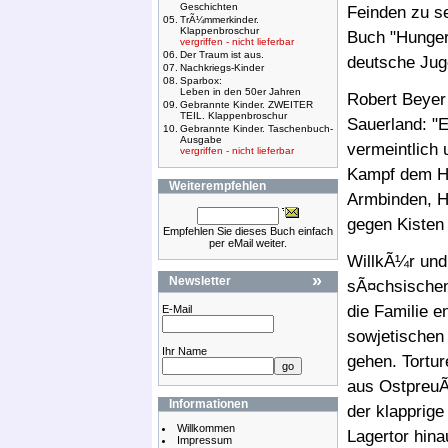
Geschichten
Feinden zu se
05.
TrÃ¼mmerkinder.
Klappenbroschur
Buch "Hunger
vergriffen - nicht lieferbar
06.
Der Traum ist aus.
deutsche Jug
07.
Nachkriegs-Kinder
08.
Sparbox:
Leben in den 50er Jahren
Robert Beyer
09.
Gebrannte Kinder. ZWEITER
TEIL. Klappenbroschur
Sauerland: "
10.
Gebrannte Kinder. Taschenbuch-
Ausgabe
vermeintlich
vergriffen - nicht lieferbar
Kampf dem Hu
Weiterempfehlen
Armbinden, H
gegen Kisten 
Empfehlen Sie dieses Buch einfach
per eMail weiter.
WillkÃ¼r und 
»
Newsletter
sÃ¤chsischen
die Familie e
E-Mail
sowjetischen
Ihr Name
gehen. Tortur
aus OstpreuÃŸ
Informationen
der klapprig
Willkommen
Lagertor hina
Impressum