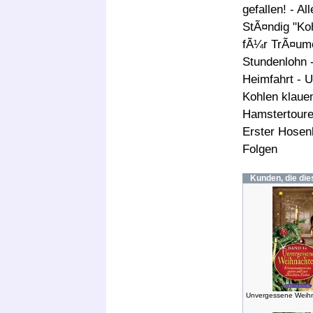
gefallen! - A
StÃ¤ndig "Ko
fÃ¼r TrÃ¤ume 
Stundenlohn -
Heimfahrt - 
Kohlen klauen
Hamstertoure
Erster Hosenk
Folgen
Kunden, die die
Unvergessene Weih