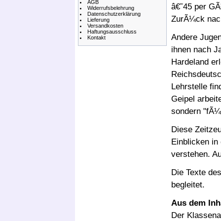
AGB
â€˜45 per GÃ
Widerrufsbelehrung
Datenschutzerklärung
ZurÃ¼ck nach
Lieferung
Versandkosten
Haftungsausschluss
Andere Jugend
Kontakt
ihnen nach Ja
Hardeland er
Reichsdeutsc
Lehrstelle f
Geipel arbeit
sondern "fÃ¼
Diese Zeitzeu
Einblicken in
verstehen. Au
Die Texte de
begleitet.
Aus dem Inh
Der Klassena