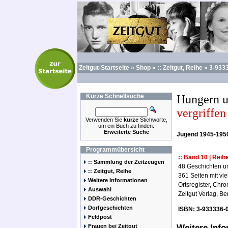
Zeitgut-Startseite
»
Shop
»
:: Zeitgut, Reihe
»
3-933
Kurze
Schnellsuche
Hungern u
vergriffen 
Verwenden Sie
kurze
Stichworte,
um ein Buch zu finden.
Erweiterte Suche
Jugend 1945-195
Programmübersicht
:: Band 10 | Rei
:: Sammlung der Zeitzeugen
48 Geschichten un
:: Zeitgut, Reihe
361 Seiten mit vi
Weitere Informationen
Ortsregister, Chr
Auswahl
Zeitgut Verlag, Ber
DDR-Geschichten
Dorfgeschichten
ISBN: 3-933336-
Feldpost
Frauen bei Zeitgut
Weitere Inf