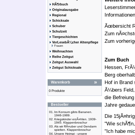
HÃ¶rbuch
Leserstimme
Originalausgabe
Informatione
Regional
Schicksale
Ãœbersicht R
Schuber
Schulzeit
Zum nÃ¤chste
Tiergeschichten
Zum vorherig
VorLesebÃ¼cher Altenpflege
Frauen
Weihnachten
Reihe Zeitgut
Zum Buch
Zeitgut Auswahl
Hessen, FrÃ
Zeitgut Schicksale
Berg oberhalb
»
Hof in Brand
Warenkorb
Ã¼bers Feld,
0 Produkte
die Befreiung
Jahre gedauer
Bestseller
01.
Im Konsum gibts Bananen.
Die 15jÃ¤hrig
1946-1989.
02.
Kriegskinder erzÃ¤hlen. 1939-
1945. Klappenbroschur
"Wie schÃ¶n,
03.
Als wir RÃ¤uber und Gendarm
spielten. Klappenbroschur
"Ich habe mi
04.
Unsere Heimat - unsere